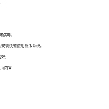
。
何病毒；
动安装快速使用新版系统。
效;
的网页内答