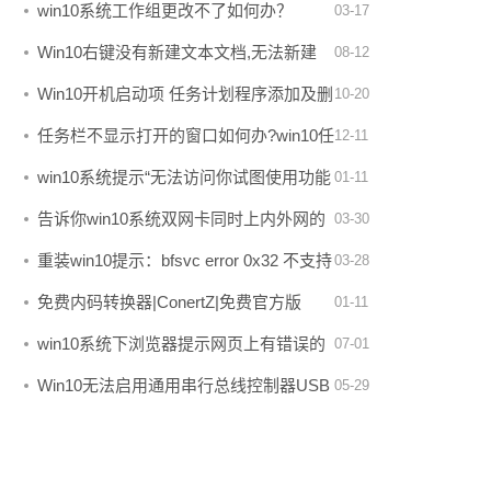
办法
win10系统工作组更改不了如何办？
03-17
Win10右键没有新建文本文档,无法新建
08-12
TXT文件的修复办法
Win10开机启动项 任务计划程序添加及删
10-20
除办法
任务栏不显示打开的窗口如何办?win10任
12-11
务栏看不到打开的程序标签
win10系统提示“无法访问你试图使用功能
01-11
所在的网络位置”的处理
告诉你win10系统双网卡同时上内外网的
03-30
配置办法
重装win10提示：bfsvc error 0x32 不支持
03-28
该请求 该如何办？
免费内码转换器|ConertZ|免费官方版
01-11
v1.956绿色独立版
win10系统下浏览器提示网页上有错误的
07-01
处理办法
Win10无法启用通用串行总线控制器USB
05-29
不能用处理办法