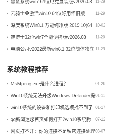
v2026.08
黑鲨系统win7 64位电竞直装版v2026.08
11-29
云骑士免激活win10 64位好用怀旧版
11-29
v2026.08
深度系统Win8.1 万能纯净版 2019.10(64
10-02
位)
韩博士32位win7全能便携版v2026.08
11-29
电脑公司v2022最新win8.1 32位简体独立
11-29
版
系统教程推荐
MsMpeng.exe是什么进程？
01-29
MsMpeng.exe占用CPU高如何删除
Win10系统无法升级Windows Defender提
01-11
示错误0x800100643处理办法
win10系统的设备和打印机选项找不到了
01-17
如何办？
qq新闻迷您首页如何打开?win10系统腾
07-12
讯迷您首页打不开的处理办法
网页打不开：你的连接不是私密连接处理
03-07