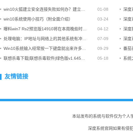
win10火狐建立安全连接失败如何办？建立…
01-08
深度系
win10系统使用小技巧（附全面介绍）
03-24
深度系
曝料win7 Rs2预览版14910将在本周晚些时…
04-12
深度技
处理电脑：IP地址与网络上的其他系统有冲…
07-09
深度系
Win10系统输入经常按一下键盘就出来许多…
09-29
番茄花
联想杀毒下载|联想杀毒软件|绿色版v1.645…
05-18
系统之
友情链接
本站发布的系统与软件仅为个人
深度系统官网如果有侵犯您的