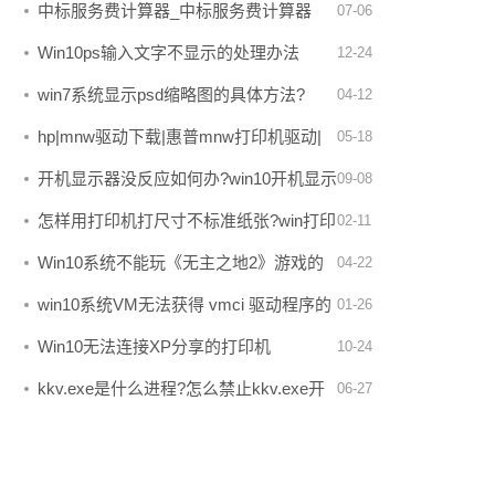
复办法大全
中标服务费计算器_中标服务费计算器
07-06
v1.939免费版
Win10ps输入文字不显示的处理办法
12-24
win7系统显示psd缩略图的具体方法?
04-12
hp|mnw驱动下载|惠普mnw打印机驱动|
05-18
绿色版v1.42官方安装版
开机显示器没反应如何办?win10开机显示
09-08
器点不亮的处理办法
怎样用打印机打尺寸不标准纸张?win打印
02-11
机打印非标准纸张的办法
Win10系统不能玩《无主之地2》游戏的
04-22
处理方案
win10系统VM无法获得 vmci 驱动程序的
01-26
版本: 句柄无效如何办?
Win10无法连接XP分享的打印机
10-24
0x0000000d错误处理办法
kkv.exe是什么进程?怎么禁止kkv.exe开
06-27
机启动？kkv.exe如何删除？