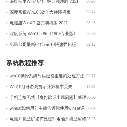
深度技术Win7 64位 经典纯净版 2021
08-26
深度系统Win10 32位 大神装机版
05-14
v2020.05
电脑店WinXP 官方装机版 2021
08-26
深度系统 Win10 x86（1809专业版）
06-06
v2019.06
电脑公司最新64位win10快速强化版
02-15
v2022.03
系统教程推荐
win10选择系统时候经常重启的处理方法
02-17
Win10打开游戏提示计算机中丢失
11-29
Skidrow.dll怎么处理？
手机连接无线【身份验证出现问题】处理
08-09
办法
winsat如何用？主编告诉你使用winsat评
03-02
估win10专业版的办法
电脑开机蓝屏如何处理？电脑开机蓝屏修
05-25