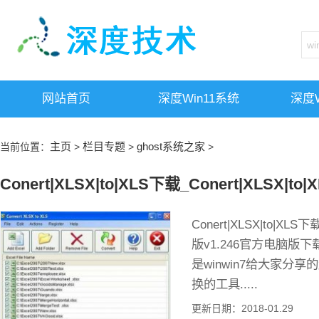
网站首页
深度win11系统
深度w
主页
栏目专题
ghost系统之家
当前位置：
>
>
>
Conert|XLSX|to|XLS下载_Conert|XLSX|to|
Conert|XLSX|to|XLS下
版v1.246官方电脑版下载介绍 
是winwin7给大家分
换的工具.....
更新日期：2018-01.29