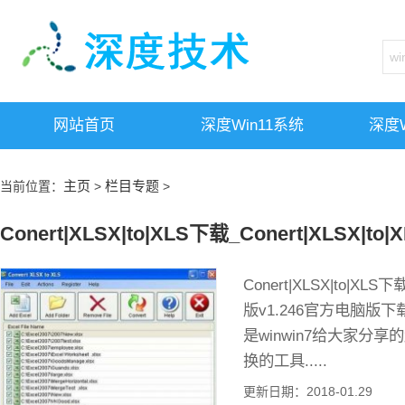
网站首页
深度win11系统
深度w
主页
栏目专题
当前位置：
>
>
Conert|XLSX|to|XLS下载_Conert|XLSX|to|
Conert|XLSX|to|XLS下
版v1.246官方电脑版下载介绍 
是winwin7给大家分
换的工具.....
更新日期：2018-01.29